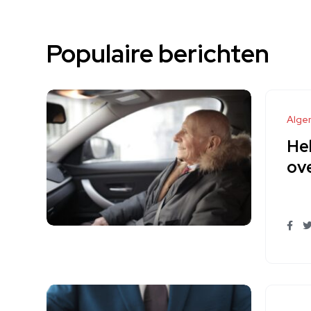
Populaire berichten
Alge
Hel
ove