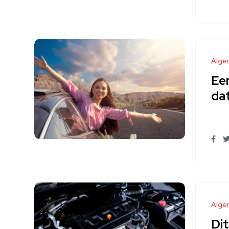
Alge
Een
da
Alge
Dit