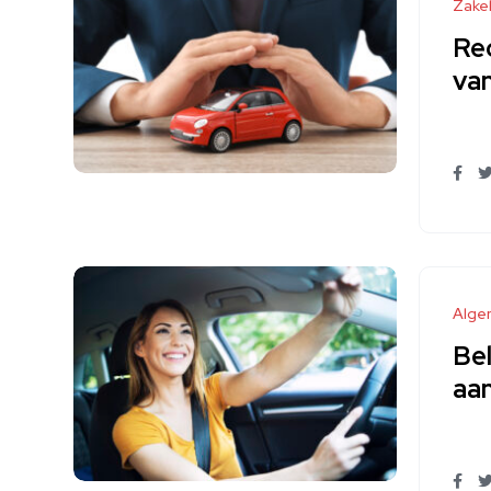
Zakel
Re
va
Alge
Bel
aa