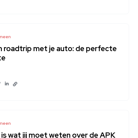
meen
 roadtrip met je auto: de perfecte
te
meen
 is wat jij moet weten over de APK