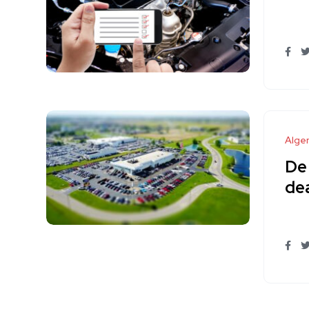
Alge
De 
dea